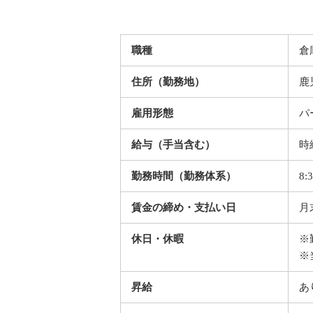
職種
倉
住所（勤務地）
鹿
雇用形態
パ
給与（手当含む）
時
勤務時間（勤務体系）
8
賃金の締め・支払い日
月
休日・休暇
※
※
昇給
あ