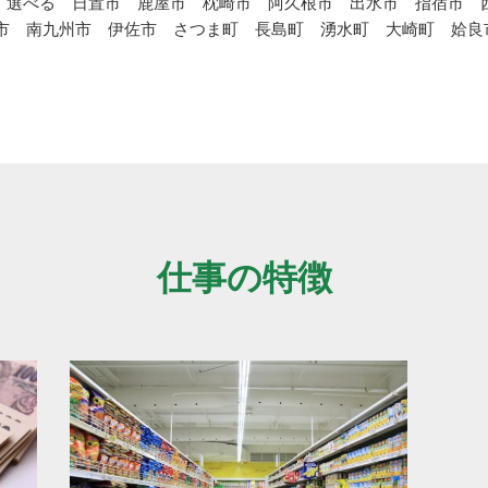
由・選べる 日置市 鹿屋市 枕崎市 阿久根市 出水市 指宿市
市 南九州市 伊佐市 さつま町 長島町 湧水町 大崎町 姶良
仕事の特徴