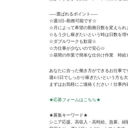
-----選ばれるポイント-----
☆週3日~勤務可能です☆
☆月によって希望の勤務日数を変えられ
☆もう少し稼ぎたいという時は日数を増
☆ダブルワークも歓迎☆
☆力仕事が少ないので安心☆
☆昼間の作業で簡単な仕分け作業 時給1
あなたに合った働き方ができるお仕事で
週4-5日でしっかり稼ぎたいという方も
まずはお気軽にご連絡ください！仕事内
★応募フォームはこちら★
★募集キーワード★
シニア応援、高収入・高時給、急募、経