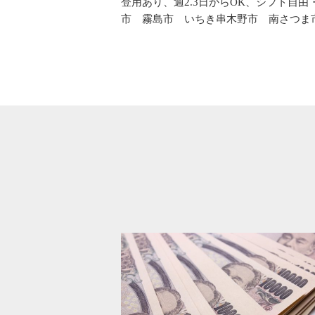
登用あり、週2.3日からOK、シフト自
市 霧島市 いちき串木野市 南さつま